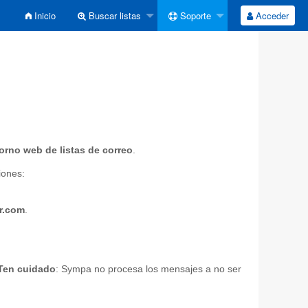
Inicio
Buscar listas
Soporte
Acceder
orno web de listas de correo
.
iones:
r.com
.
Ten cuidado
: Sympa no procesa los mensajes a no ser