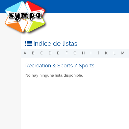
Índice de listas
A
B
C
D
E
F
G
H
I
J
K
L
M
Recreation & Sports / Sports
No hay ninguna lista disponible.