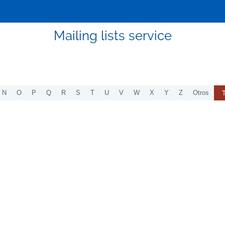
Mailing lists service
N
O
P
Q
R
S
T
U
V
W
X
Y
Z
Otros